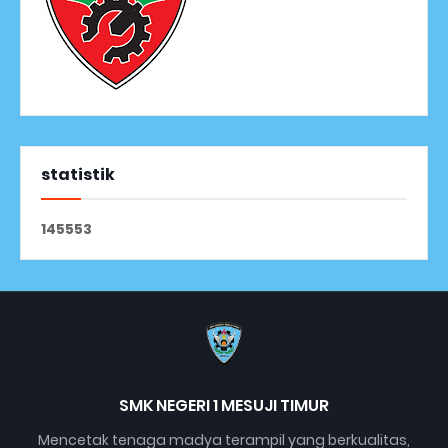
statistik
1
4
5
5
5
3
SMK NEGERI 1 MESUJI TIMUR
Mencetak tenaga madya terampil yang berkualitas,