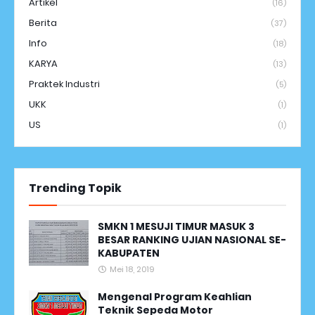
Artikel
(16)
Berita
(37)
Info
(18)
KARYA
(13)
Praktek Industri
(5)
UKK
(1)
US
(1)
Trending Topik
SMKN 1 MESUJI TIMUR MASUK 3
BESAR RANKING UJIAN NASIONAL SE-
KABUPATEN
Mei 18, 2019
Mengenal Program Keahlian
Teknik Sepeda Motor