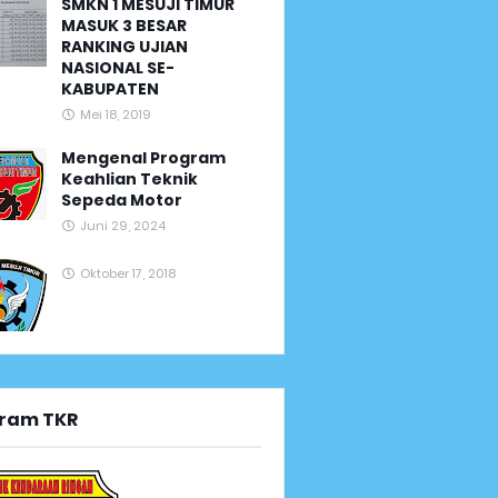
SMKN 1 MESUJI TIMUR
MASUK 3 BESAR
RANKING UJIAN
NASIONAL SE-
KABUPATEN
Mei 18, 2019
Mengenal Program
Keahlian Teknik
Sepeda Motor
Juni 29, 2024
Oktober 17, 2018
ram TKR