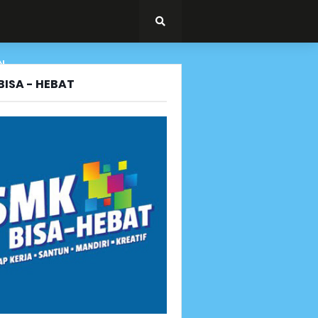
N
BISA - HEBAT