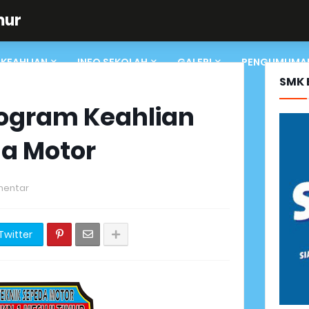
mur
KEAHLIAN
INFO SEKOLAH
GALERI
PENGUMUMA
SMK 
ogram Keahlian
da Motor
mentar
Twitter