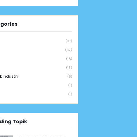
gories
(16)
(37)
(18)
(13)
k Industri
(5)
(1)
(1)
ding Topik