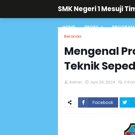
SMK Negeri 1 Mesuji Ti
HOME
PROFIL
PROGRAM 
Beranda
Mengenal Pr
Teknik Sepe
Admin
Juni 29, 2024
0 Ko
Facebook