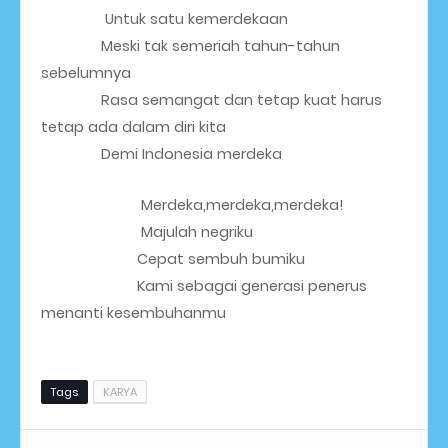
                Untuk satu kemerdekaan 
               Meski tak semeriah tahun-tahun 
sebelumnya
               Rasa semangat dan tetap kuat harus 
tetap ada dalam diri kita
               Demi Indonesia merdeka
                         Merdeka,merdeka,merdeka!
                         Majulah negriku
                        Cepat sembuh bumiku
                        Kami sebagai generasi penerus 
menanti kesembuhanmu
Tags
KARYA