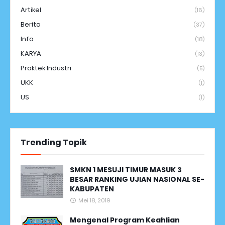
Artikel
(16)
Berita
(37)
Info
(18)
KARYA
(13)
Praktek Industri
(5)
UKK
(1)
US
(1)
Trending Topik
SMKN 1 MESUJI TIMUR MASUK 3
BESAR RANKING UJIAN NASIONAL SE-
KABUPATEN
Mei 18, 2019
Mengenal Program Keahlian