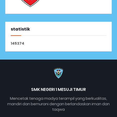
statistik
1
4
5
3
7
4
SMK NEGERI 1 MESUJI TIMUR
Mencetak tenaga madya terampil yang berkualitas,
mandiri dan bernurani dengan berlandaskan iman dan
taqwa