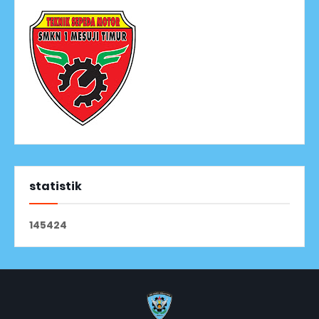
statistik
1
4
5
4
2
4