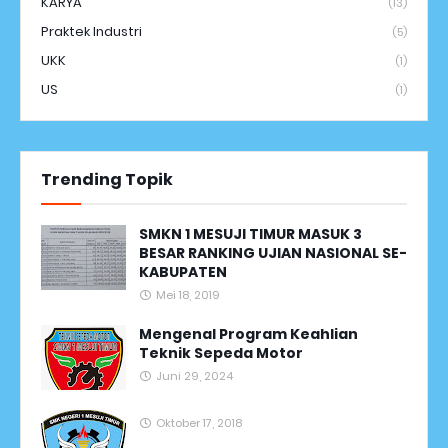
KARYA
(13)
Praktek Industri
(5)
UKK
(1)
US
(1)
Trending Topik
SMKN 1 MESUJI TIMUR MASUK 3
BESAR RANKING UJIAN NASIONAL SE-
KABUPATEN
Mei 18, 2019
Mengenal Program Keahlian
Teknik Sepeda Motor
Juni 29, 2024
Oktober 17, 2018