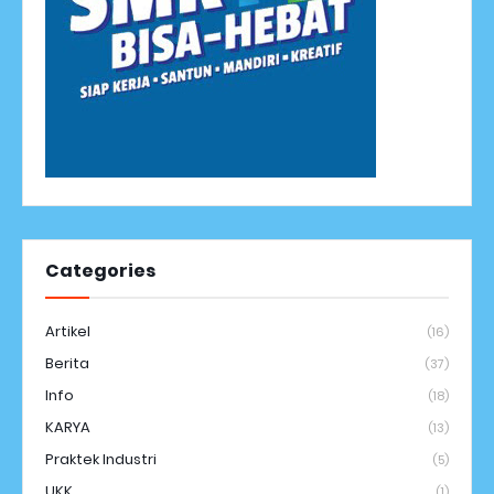
Categories
Artikel
(16)
Berita
(37)
Info
(18)
KARYA
(13)
Praktek Industri
(5)
UKK
(1)