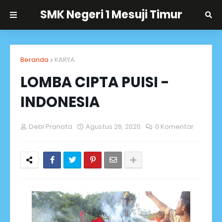
SMK Negeri 1 Mesuji Timur
Beranda
KARYA
LOMBA CIPTA PUISI -
INDONESIA
Debi Pranata
Agustus 26, 2020
0 Komentar